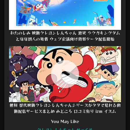
おたのしみ 映画クレヨンしんちゃん 激突 ラクガキングダム
とほぼ四人の勇者 ウェブ会議向け背景データ配信開始
無料 歴代映画クレヨンしんちゃんシリーズがタダで見れる動
画配信サービスまとめ みどころ 口コミ有り izm イズム
You May Like
クレヨン しんちゃん せっくす