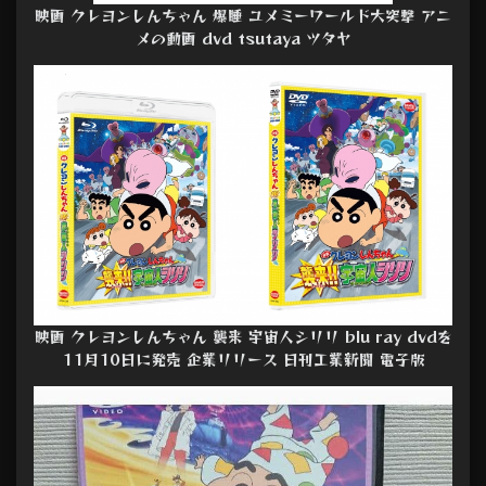
映画 クレヨンしんちゃん 爆睡 ユメミーワールド大突撃 アニ
メの動画 dvd tsutaya ツタヤ
映画 クレヨンしんちゃん 襲来 宇宙人シリリ blu ray dvdを
11月10日に発売 企業リリース 日刊工業新聞 電子版