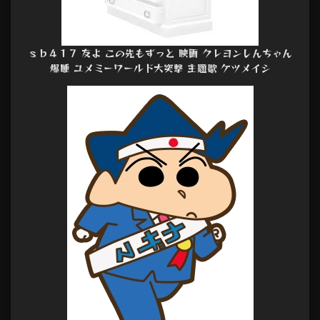
ｓｂ４１７ 友よ この先もずっと 映画 クレヨンしんちゃん
爆睡 ユメミーワールド大突撃 主題歌 ケツメイシ