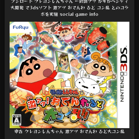
ブシロード クレヨンしんちゃん 一致団ケツ かすかべシティ
大開発 で3dsソフト 激アツ おでんわ るど コン乱 とのコラ
ボを実施 social game info
中古 クレヨンしんちゃん 激アツ おでんわ るど大コン乱