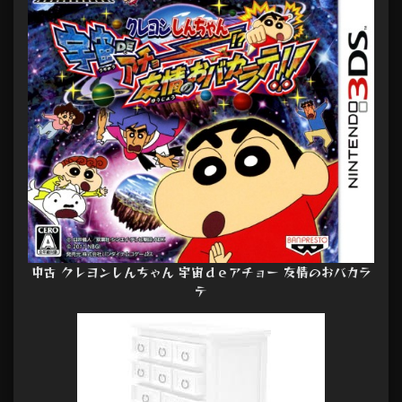
中古 クレヨンしんちゃん 宇宙ｄｅアチョー 友情のおバカラ
テ