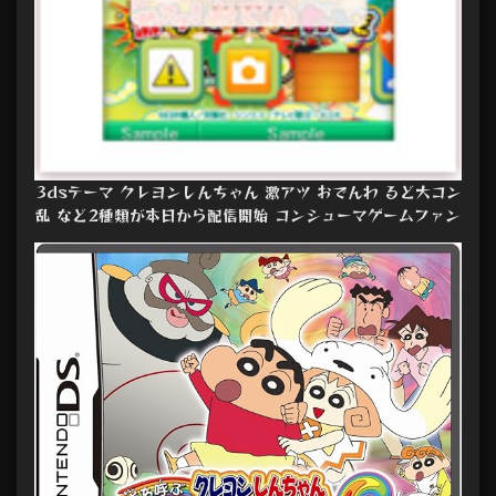
3dsテーマ クレヨンしんちゃん 激アツ おでんわ るど大コン
乱 など2種類が本日から配信開始 コンシューマゲームファン